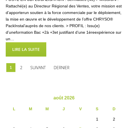
Rattaché(e) au Directeur Régional des Ventes, votre mission est
d’apporterun soutien à la force commerciale par le déploiement,
la mise en œuvre et le développement de l’offre CHRYSO®
PackInstal’auprès de nos clients. > PROFIL : Issu(e)
d’uneformation Bac +2à +3et justifiant d’une 1èreexpérience sur
un…
LIRE LA SUITE
2
SUIVANT
DERNIER
1
août 2026
L
M
M
J
V
S
D
1
2