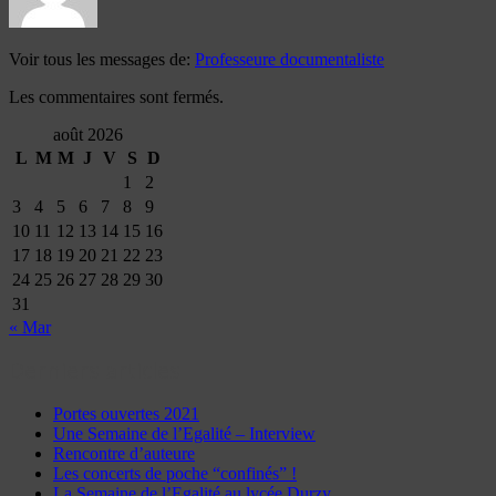
Voir tous les messages de:
Professeure documentaliste
Les commentaires sont fermés.
août 2026
L
M
M
J
V
S
D
1
2
3
4
5
6
7
8
9
10
11
12
13
14
15
16
17
18
19
20
21
22
23
24
25
26
27
28
29
30
31
« Mar
Derniers articles
Portes ouvertes 2021
Une Semaine de l’Egalité – Interview
Rencontre d’auteure
Les concerts de poche “confinés” !
La Semaine de l’Egalité au lycée Durzy