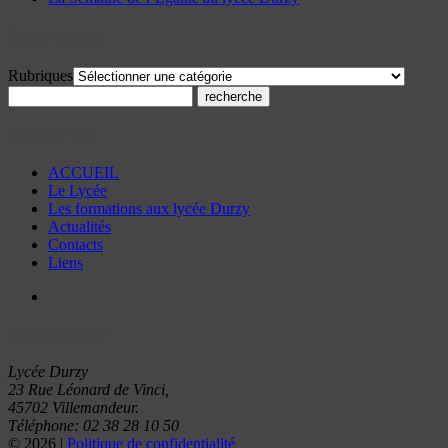
Rubriques
Rubriques
NAVIGATION
ACCUEIL
Le Lycée
Les formations aux lycée Durzy
Actualités
Contacts
Liens
Nous contacter
Lycée Durzy
23 Rue Léonard de Vinci,
45702 Villemandeur.
Téléphone: 02 38 28 10 50
© 2026 |
Politique de confidentialité