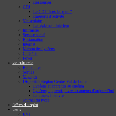
Ressources
CDI
Le CDI “hors les murs”
Rapports d’activité
Vie scolaire
Le règlement intérieur
Infirmerie
Service social
Restauration
Internat
Maison des lycéens
Cafétéria
Foyer
Vie culturelle
Rencontres
Sorties
Voyages
Dispositifs Région Centre-Val de Loire
Lycéens et apprentis au cinéma
Lycéens, apprentis, livres et auteurs d’aujourd’hui
La classe, l’oeuvre
Journal du lycée
Offres d’emploi
Liens
ENT