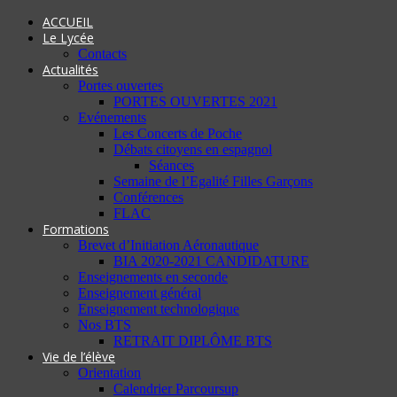
ACCUEIL
Le Lycée
Contacts
Actualités
Portes ouvertes
PORTES OUVERTES 2021
Evénements
Les Concerts de Poche
Débats citoyens en espagnol
Séances
Semaine de l’Egalité Filles Garçons
Conférences
FLAC
Formations
Brevet d’Initiation Aéronautique
BIA 2020-2021 CANDIDATURE
Enseignements en seconde
Enseignement général
Enseignement technologique
Nos BTS
RETRAIT DIPLÔME BTS
Vie de l’élève
Orientation
Calendrier Parcoursup