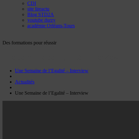
CDI
site lireactu
Blog STD2A
youtube durzy
académie Orléans-Tours
Des formations pour réussir
Une Semaine de l’Egalité – Interview
Une Semaine de l’Egalité – Interview
Actualités
Une Semaine de l’Egalité – Interview