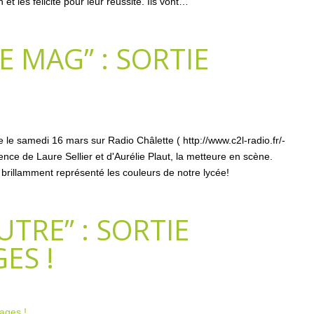
t les félicite pour leur réussite. Ils vont…
E MAG” : SORTIE
ée le samedi 16 mars sur Radio Châlette ( http://www.c2l-radio.fr/-
ce de Laure Sellier et d'Aurélie Plaut, la metteure en scène.
rillamment représenté les couleurs de notre lycée!
AUTRE” : SORTIE
ES !