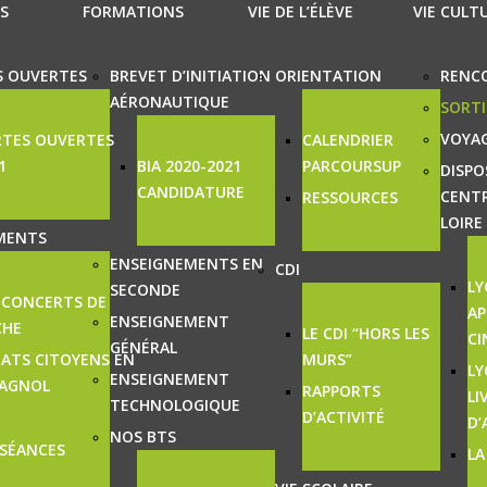
S
FORMATIONS
VIE DE L’ÉLÈVE
VIE CULT
S OUVERTES
BREVET D’INITIATION
ORIENTATION
RENC
AÉRONAUTIQUE
SORTI
VOYA
RTES OUVERTES
CALENDRIER
1
BIA 2020-2021
PARCOURSUP
DISPO
CANDIDATURE
CENTR
RESSOURCES
LOIRE
MENTS
ENSEIGNEMENTS EN
CDI
LY
SECONDE
 CONCERTS DE
AP
ENSEIGNEMENT
CHE
LE CDI “HORS LES
CI
GÉNÉRAL
ATS CITOYENS EN
MURS”
LY
ENSEIGNEMENT
PAGNOL
RAPPORTS
LI
TECHNOLOGIQUE
D’ACTIVITÉ
D’
NOS BTS
SÉANCES
LA