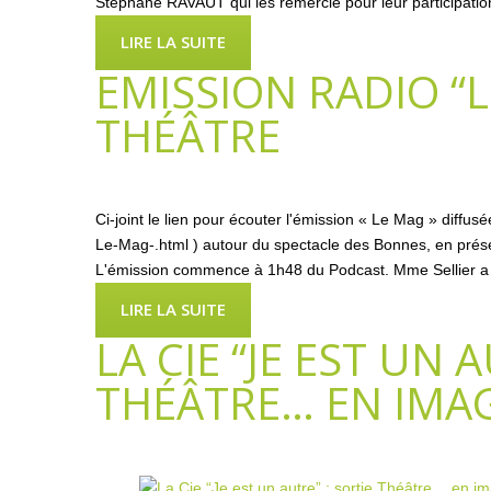
Stéphane RAVAUT qui les remercie pour leur participation e
LIRE LA SUITE
EMISSION RADIO “L
THÉÂTRE
Ci-joint le lien pour écouter l'émission « Le Mag » diffus
Le-Mag-.html ) autour du spectacle des Bonnes, en présen
L'émission commence à 1h48 du Podcast. Mme Sellier a b
LIRE LA SUITE
LA CIE “JE EST UN 
THÉÂTRE… EN IMAG