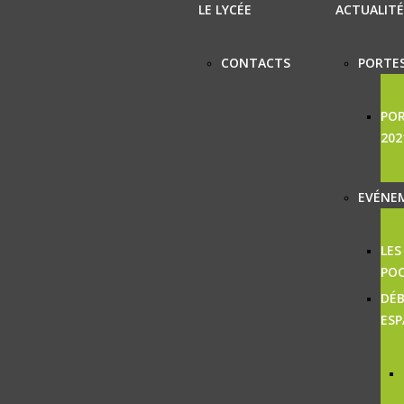
LE LYCÉE
ACTUALITÉ
CONTACTS
PORTE
PO
202
EVÉNE
LES
PO
DÉB
ES