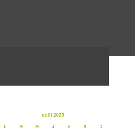
août 2026
L
M
M
J
V
S
D