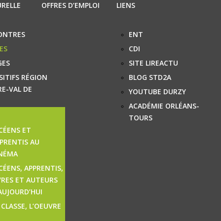
URELLE
OFFRES D’EMPLOI
LIENS
ONTRES
ENT
ES
CDI
GES
SITE LIREACTU
SITIFS RÉGION
BLOG STD2A
E-VAL DE
YOUTUBE DURZY
ACADÉMIE ORLÉANS-
TOURS
CÉENS ET
PRENTIS AU
NÉMA
CÉENS, APPRENTIS,
VRES ET AUTEURS
AUJOURD’HUI
 CLASSE, L’OEUVRE