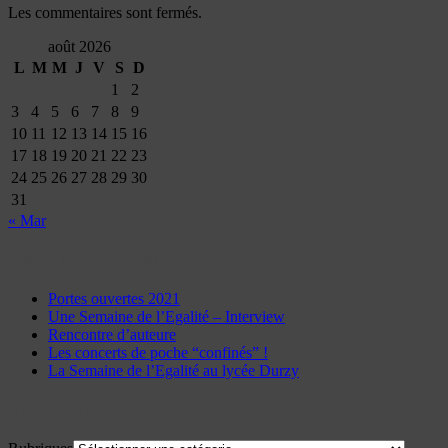
Les commentaires sont fermés.
août 2026
L
M
M
J
V
S
D
1
2
3
4
5
6
7
8
9
10
11
12
13
14
15
16
17
18
19
20
21
22
23
24
25
26
27
28
29
30
31
« Mar
Derniers articles
Portes ouvertes 2021
Une Semaine de l’Egalité – Interview
Rencontre d’auteure
Les concerts de poche “confinés” !
La Semaine de l’Egalité au lycée Durzy
Rubriques