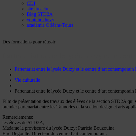
CDI
site lireactu
Blog STD2A
youtube durzy
académie Orléans-Tours
Des formations pour réussir
Partenariat entre le lycée Durzy et le cent
Partenariat entre le lycée Durzy et le centre d’art contemporain
Vie culturelle
Partenariat entre le lycée Durzy et le centre d’art contemporain
Film de présentation des travaux des élèves de la section STD2A qui s
premier partenariat entre les Tanneries et la section design et arts app
Remerciements:
les élèves de STD2A,
Madame la proviseure du lycée Durzy: Patricia Bouzouina,
Eric Degoutte: Directeur du centre d’art contemporain,