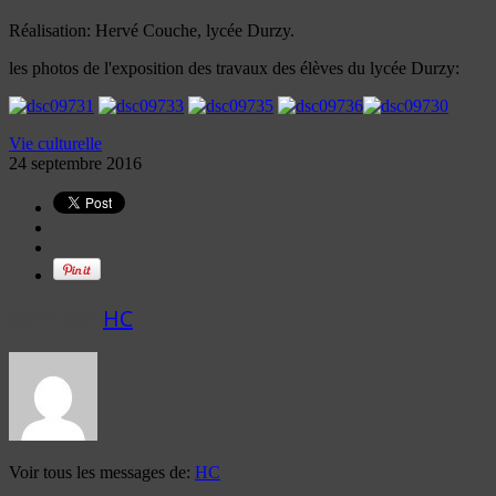
Réalisation: Hervé Couche, lycée Durzy.
les photos de l'exposition des travaux des élèves du lycée Durzy:
Vie culturelle
24 septembre 2016
écrit par
HC
Voir tous les messages de:
HC