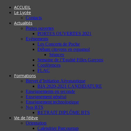
ACCUEIL
Le Lycée
Contacts
Actualités
Portes ouvertes
PORTES OUVERTES 2021
Evénements
Les Concerts de Poche
Débats citoyens en espagnol
Séances
Semaine de l’Egalité Filles Garçons
Conférences
FLAC
Formations
Brevet d’Initiation Aéronautique
BIA 2020-2021 CANDIDATURE
Enseignements en seconde
Enseignement général
Enseignement technologique
Nos BTS
RETRAIT DIPLÔME BTS
Vie de l’élève
Orientation
Calendrier Parcoursup