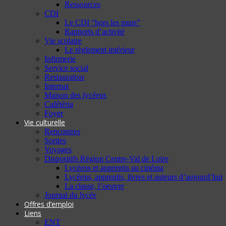
Ressources
CDI
Le CDI “hors les murs”
Rapports d’activité
Vie scolaire
Le règlement intérieur
Infirmerie
Service social
Restauration
Internat
Maison des lycéens
Cafétéria
Foyer
Vie culturelle
Rencontres
Sorties
Voyages
Dispositifs Région Centre-Val de Loire
Lycéens et apprentis au cinéma
Lycéens, apprentis, livres et auteurs d’aujourd’hui
La classe, l’oeuvre
Journal du lycée
Offres d’emploi
Liens
ENT