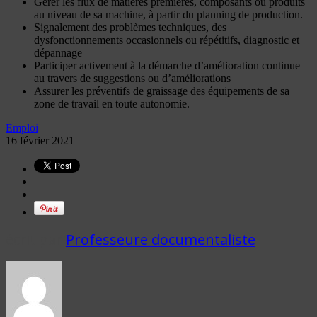
Gérer les flux de matières premières, composants ou produits
au niveau de sa machine, à partir du planning de production.
Signalement des problèmes techniques, des
dysfonctionnements occasionnels ou répétitifs, diagnostic et
dépannage
Participer activement à la démarche d’amélioration continue
au travers de suggestions ou d’améliorations
Assurer les préventifs de graissage des équipements de sa
zone de travail en toute autonomie.
Emploi
16 février 2021
écrit par
Professeure documentaliste