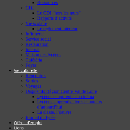
Ressources
CDI
Le CDI “hors les murs”
Rapports d’activité
Vie scolaire
Le règlement intérieur
Infirmerie
Service social
Restauration
Internat
Maison des lycéens
Cafétéria
Foyer
Vie culturelle
Rencontres
Sorties
Voyages
Dispositifs Région Centre-Val de Loire
Lycéens et apprentis au cinéma
Lycéens, apprentis, livres et auteurs
d’aujourd’hui
La classe, l’oeuvre
Journal du lycée
Offres d’emploi
Liens