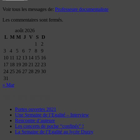
Voir tous les messages de:
Professeure documentaliste
Les commentaires sont fermés.
août 2026
L
M
M
J
V
S
D
1
2
3
4
5
6
7
8
9
10
11
12
13
14
15
16
17
18
19
20
21
22
23
24
25
26
27
28
29
30
31
« Mar
Derniers articles
Portes ouvertes 2021
Une Semaine de l’Egalité – Interview
Rencontre d’auteure
Les concerts de poche “confinés” !
La Semaine de l’Egalité au lycée Durzy