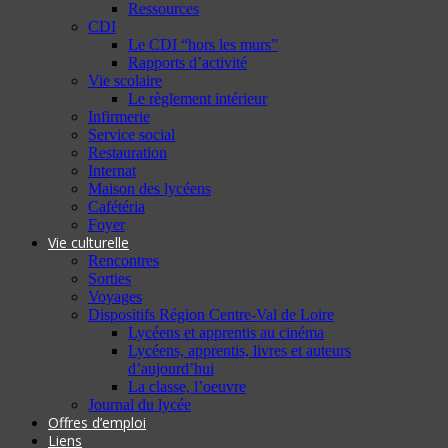
Ressources
CDI
Le CDI “hors les murs”
Rapports d’activité
Vie scolaire
Le règlement intérieur
Infirmerie
Service social
Restauration
Internat
Maison des lycéens
Cafétéria
Foyer
Vie culturelle
Rencontres
Sorties
Voyages
Dispositifs Région Centre-Val de Loire
Lycéens et apprentis au cinéma
Lycéens, apprentis, livres et auteurs
d’aujourd’hui
La classe, l’oeuvre
Journal du lycée
Offres d’emploi
Liens