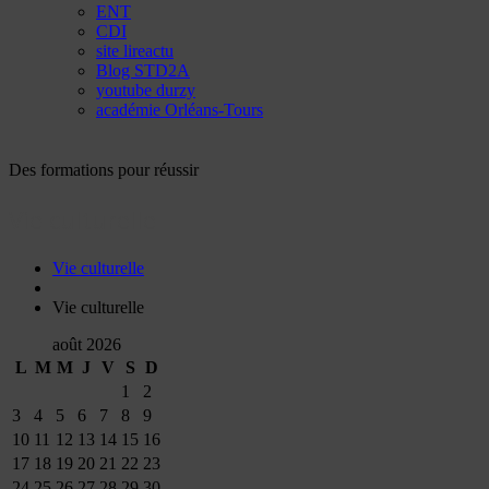
ENT
CDI
site lireactu
Blog STD2A
youtube durzy
académie Orléans-Tours
Des formations pour réussir
Vie culturelle
Vie culturelle
Vie culturelle
août 2026
L
M
M
J
V
S
D
1
2
3
4
5
6
7
8
9
10
11
12
13
14
15
16
17
18
19
20
21
22
23
24
25
26
27
28
29
30