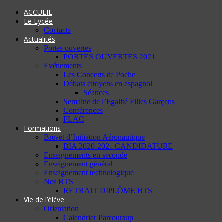
ACCUEIL
Le Lycée
Contacts
Actualités
Portes ouvertes
PORTES OUVERTES 2021
Evénements
Les Concerts de Poche
Débats citoyens en espagnol
Séances
Semaine de l’Egalité Filles Garçons
Conférences
FLAC
Formations
Brevet d’Initiation Aéronautique
BIA 2020-2021 CANDIDATURE
Enseignements en seconde
Enseignement général
Enseignement technologique
Nos BTS
RETRAIT DIPLÔME BTS
Vie de l’élève
Orientation
Calendrier Parcoursup