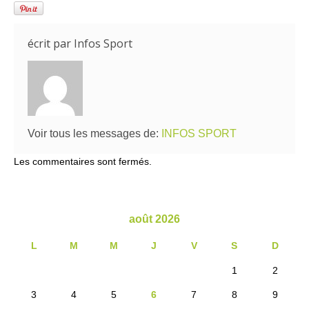
écrit par
Infos Sport
Voir tous les messages de:
INFOS SPORT
Les commentaires sont fermés.
août 2026
L
M
M
J
V
S
D
1
2
3
4
5
6
7
8
9